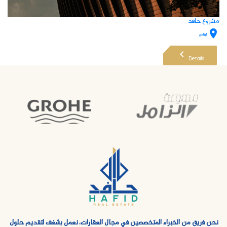
مشروع حافد
room
meeting_room
business
الرياض
buildings : ١٨ وحدة/ 1 مباني
units :
chevron_left
Details
نحن فريق من الخبراء المتخصصين في مجال العقارات، نعمل بشغف لتقديم حلول