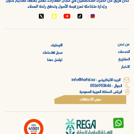
نحن فريق من الخبراء المتخصصين في مجال العقارات، نعمل بشغف لتقديم حلول
و إدارة متكاملة تعزز قيمة الأصول وتحقق راحة العملاء
من نحن
التوظيف
الخدمات
سجل اهتمامك
المشاريع
تواصل معنا
الاخبار
البريد الاليكتروني : info@hafid.sa
الجوال : 0536953846
الرياض، المملكة العربية السعودية
عرض الاتجاهات