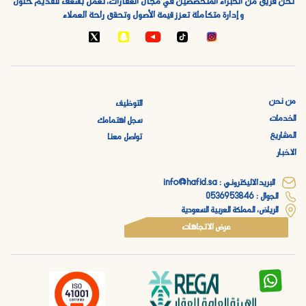
نحن فريق من الخبراء المتخصصين في مجال العقارات، نعمل بشغف لتقديم حلول
و إدارة متكاملة تعزز قيمة الأصول وتحقق راحة العملاء
من نحن
التوظيف
الخدمات
سجل اهتمامك
المشاريع
تواصل معنا
الاخبار
البريد الاليكتروني : info@hafid.sa
الجوال : 0536953846
الرياض، المملكة العربية السعودية
عرض الاتجاهات