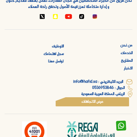
نحن فريق من الخبراء المتخصصين في مجال العقارات، نعمل بشغف لتقديم حلول
و إدارة متكاملة تعزز قيمة الأصول وتحقق راحة العملاء
من نحن
التوظيف
الخدمات
سجل اهتمامك
المشاريع
تواصل معنا
الاخبار
البريد الاليكتروني : info@hafid.sa
الجوال : 0536953846
الرياض، المملكة العربية السعودية
عرض الاتجاهات