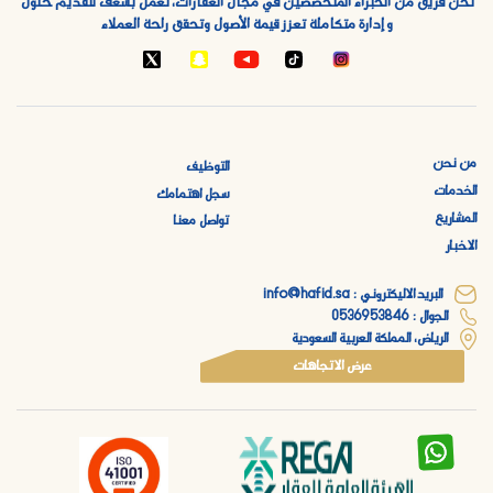
نحن فريق من الخبراء المتخصصين في مجال العقارات، نعمل بشغف لتقديم حلول
و إدارة متكاملة تعزز قيمة الأصول وتحقق راحة العملاء
من نحن
التوظيف
الخدمات
سجل اهتمامك
المشاريع
تواصل معنا
الاخبار
البريد الاليكتروني : info@hafid.sa
الجوال : 0536953846
الرياض، المملكة العربية السعودية
عرض الاتجاهات